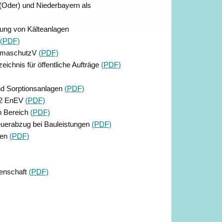
 (Oder) und Niederbayern als
tung von Kälteanlagen
(PDF)
limaschutzV
(PDF)
ichnis für öffentliche Aufträge
(PDF)
nd Sorptionsanlagen
(PDF)
 12 EnEV
(PDF)
n Bereich
(PDF)
euerabzug bei Bauleistungen
(PDF)
gen
(PDF)
senschaft
(PDF)