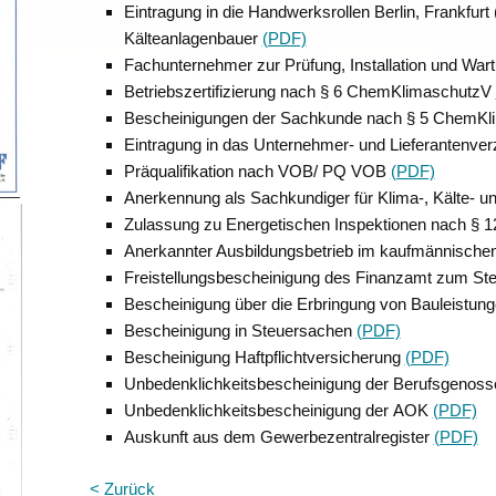
Eintragung in die Handwerksrollen Berlin, Frankfurt
Kälteanlagenbauer
(PDF)
Fachunternehmer zur Prüfung, Installation und War
Betriebszertifizierung nach § 6 ChemKlimaschutzV
Bescheinigungen der Sachkunde nach § 5 ChemK
Eintragung in das Unternehmer- und Lieferantenverze
Präqualifikation nach VOB/ PQ VOB
(PDF)
Anerkennung als Sachkundiger für Klima-, Kälte- u
Zulassung zu Energetischen Inspektionen nach §
Anerkannter Ausbildungsbetrieb im kaufmännische
Freistellungsbescheinigung des Finanzamt zum St
Bescheinigung über die Erbringung von Bauleistun
Bescheinigung in Steuersachen
(PDF)
Bescheinigung Haftpflichtversicherung
(PDF)
Unbedenklichkeitsbescheinigung der Berufsgenos
Unbedenklichkeitsbescheinigung der AOK
(PDF)
Auskunft aus dem Gewerbezentralregister
(PDF)
< Zurück